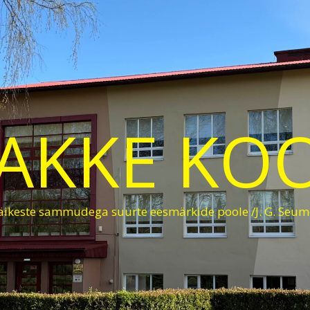
AKKE KO
äikeste sammudega suurte eesmärkide poole /J. G. Seum