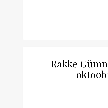
Rakke Gümna
oktoobr