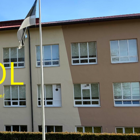
OL
e/