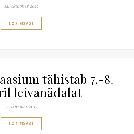
12. oktoober 2015
LOE EDASI
asium tähistab 7.-8.
il leivanädalat
3. oktoober 2015
LOE EDASI