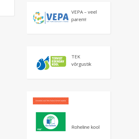
VEPA – veel
parem!
TEK
võrgustik
Roheline kool