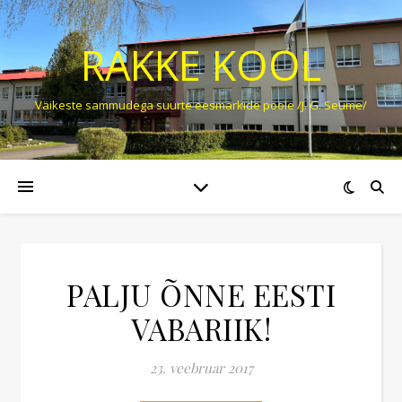
RAKKE KOOL
Väikeste sammudega suurte eesmärkide poole /J. G. Seume/
PALJU ÕNNE EESTI
VABARIIK!
23. veebruar 2017