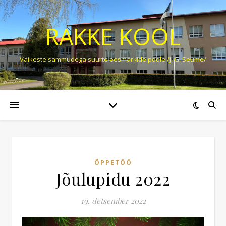
RAKKE KOOL
Väikeste sammudega suurte eesmärkide poole /J. G. Seume/
ÕPPETÖÖ
Jõulupidu 2022
19. detsember 2022