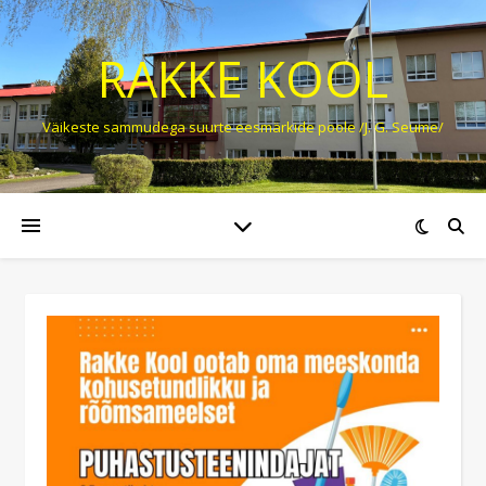
RAKKE KOOL
Väikeste sammudega suurte eesmärkide poole /J. G. Seume/