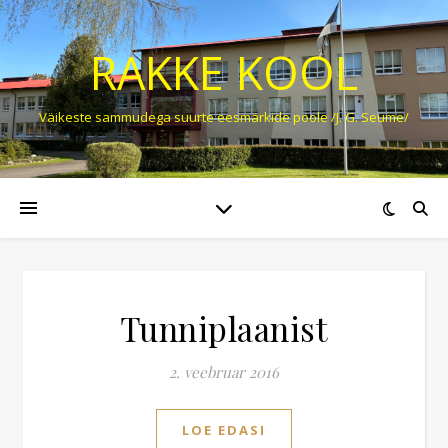
RAKKE KOOL
Väikeste sammudega suurte eesmärkide poole /J. G. Seume/
Tunniplaanist
2. veebruar 2016
LOE EDASI